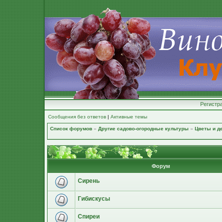
Регистр
Сообщения без ответов
|
Активные темы
Список форумов
»
Другие садово-огородные культуры
»
Цветы и д
Форум
Сирень
Гибискусы
Спиреи