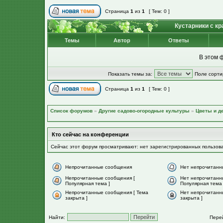
Страница
1
из
1
[ Тем: 0 ]
Кустарники с к
Темы
Автор
Ответы
В этом 
Показать темы за:
Поле сорти
Страница
1
из
1
[ Тем: 0 ]
Список форумов
»
Другие садово-огородные культуры
»
Цветы и д
Кто сейчас на конференции
Сейчас этот форум просматривают: нет зарегистрированных пользов
Непрочитанные сообщения
Нет непрочитанн
Непрочитанные сообщения [
Нет непрочитанн
Популярная тема ]
Популярная тема 
Непрочитанные сообщения [ Тема
Нет непрочитанн
закрыта ]
закрыта ]
Найти:
Пере