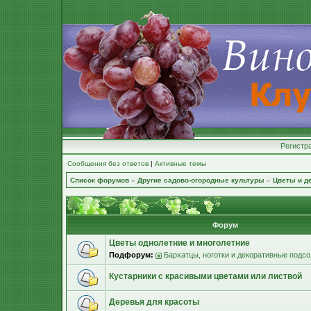
Регистр
Сообщения без ответов
|
Активные темы
Список форумов
»
Другие садово-огородные культуры
»
Цветы и д
Форум
Цветы однолетние и многолетние
Подфорум:
Бархатцы, ноготки и декоративные подс
Кустарники с красивыми цветами или листвой
Деревья для красоты