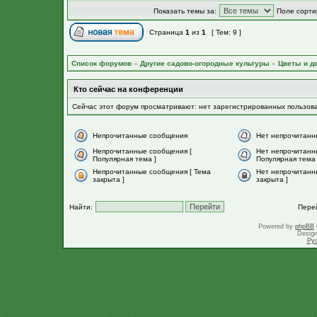
Показать темы за:
Поле сорти
Страница
1
из
1
[ Тем: 9 ]
Список форумов
»
Другие садово-огородные культуры
»
Цветы и д
Кто сейчас на конференции
Сейчас этот форум просматривают: нет зарегистрированных пользов
Непрочитанные сообщения
Нет непрочитанн
Непрочитанные сообщения [
Нет непрочитанн
Популярная тема ]
Популярная тема 
Непрочитанные сообщения [ Тема
Нет непрочитанн
закрыта ]
закрыта ]
Найти:
Пере
Powered by
phpBB
Desig
Ру