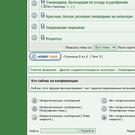
Смородина. Календари по уходу и удобрение
[
На страницу:
1
,
2
]
Красная, белая, розовая смородина на шпалере.
Укоренение черенков
Рецепты
Показать темы за:
Поле сорти
Страница
1
из
1
[ Тем: 5 ]
Список форумов
»
Другие садово-огородные культуры
»
Смородина
Кто сейчас на конференции
Сейчас этот форум просматривают: нет зарегистрированных пользов
Непрочитанные сообщения
Нет непрочитанн
Непрочитанные сообщения [
Нет непрочитанн
Популярная тема ]
Популярная тема 
Непрочитанные сообщения [ Тема
Нет непрочитанн
закрыта ]
закрыта ]
Найти:
Пере