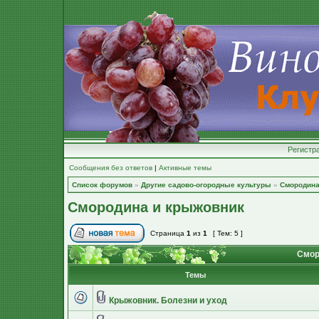
Регистр
Сообщения без ответов
|
Активные темы
Список форумов
»
Другие садово-огородные культуры
»
Смородина
Смородина и крыжовник
Страница
1
из
1
[ Тем: 5 ]
Смор
Темы
Крыжовник. Болезни и уход