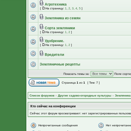
Агротехника
[
На страницу:
1
,
2
,
3
,
4
,
5
]
Земляника из семян
Сорта земляники
[
На страницу:
1
,
2
]
Удобрение.
[
На страницу:
1
,
2
]
Вредители
Земляничные рецепты
Показать темы за:
Поле сорти
Страница
1
из
1
[ Тем: 7 ]
Список форумов
»
Другие садово-огородные культуры
»
Земляника 
Кто сейчас на конференции
Сейчас этот форум просматривают: нет зарегистрированных пользов
Непрочитанные сообщения
Нет непрочитанн