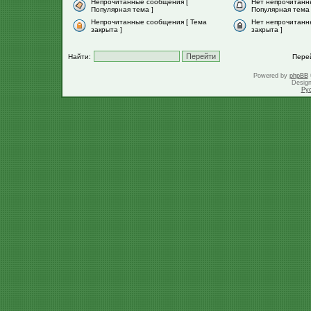
Непрочитанные сообщения [
Нет непрочитанн
Популярная тема ]
Популярная тема 
Непрочитанные сообщения [ Тема
Нет непрочитанн
закрыта ]
закрыта ]
Найти:
Пере
Powered by
phpBB
Desig
Ру