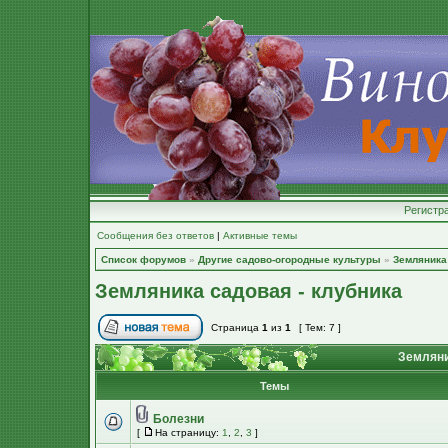
Регистр
Сообщения без ответов
|
Активные темы
Список форумов
»
Другие садово-огородные культуры
»
Земляника 
Земляника садовая - клубника
Страница
1
из
1
[ Тем: 7 ]
Земляни
Темы
Болезни
[
На страницу:
1
,
2
,
3
]