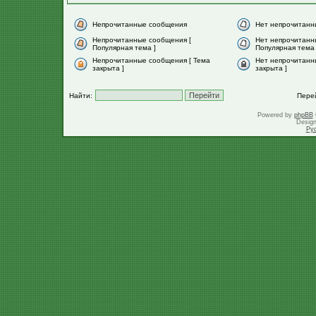
Непрочитанные сообщения
Нет непрочитанн
Непрочитанные сообщения [
Нет непрочитанн
Популярная тема ]
Популярная тема 
Непрочитанные сообщения [ Тема
Нет непрочитанн
закрыта ]
закрыта ]
Найти:
Пере
Powered by
phpBB
Desig
Ру