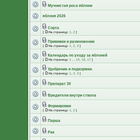
Мучнистая роса яблони
яблоня 2026
Сорта
[
На страницу:
1
,
2
]
Прививки и размножение
[
На страницу:
1
,
2
,
3
]
Календарь по уходу за яблоней
[
На страницу:
1
...
15
,
16
,
17
]
Удобрение и подкормки.
[
На страницу:
1
,
2
,
3
]
Препарат 30
Вредители внутри ствола
Формировки
[
На страницу:
1
,
2
]
Парша
Рак