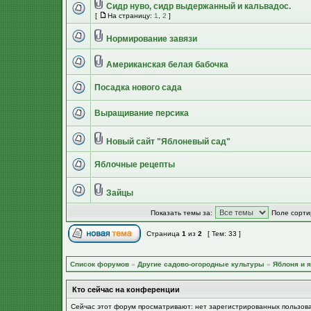
Сидр нуво, сидр выдержанный и кальвадос.
[
На страницу:
1
,
2
]
Нормирование завязи
Американская белая бабочка
Посадка нового сада
Выращивание персика
Новый сайт "Яблоневый сад"
Яблочные рецепты
Зайцы
Показать темы за:
Поле сорти
Страница
1
из
2
[ Тем: 33 ]
Список форумов
»
Другие садово-огородные культуры
»
Яблоня и я
Кто сейчас на конференции
Сейчас этот форум просматривают: нет зарегистрированных пользов