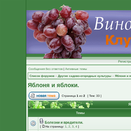
Регистр
Сообщения без ответов
|
Активные темы
Список форумов
»
Другие садово-огородные культуры
»
Яблоня и я
Яблоня и яблоки.
Страница
1
из
2
[ Тем: 33 ]
Я
Темы
Болезни и вредители.
[
На страницу:
1
,
2
,
3
,
4
]