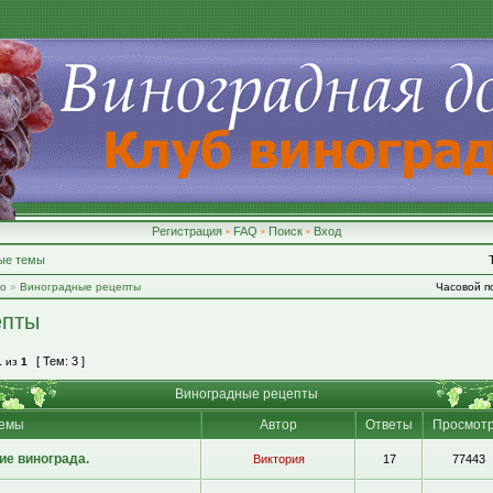
Регистрация
•
FAQ
•
Поиск
•
Вход
ые темы
во
»
Виноградные рецепты
Часовой по
епты
[ Тем: 3 ]
1
из
1
Виноградные рецепты
емы
Автор
Ответы
Просмот
ие винограда.
Виктория
17
77443