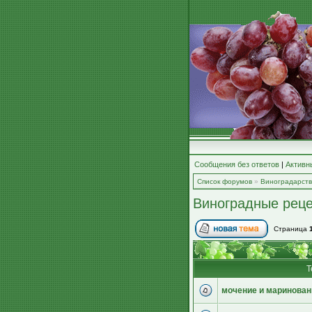
Сообщения без ответов
|
Активн
Список форумов
»
Виноградарст
Виноградные рец
Страница
Т
мочение и маринован