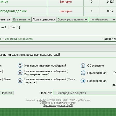
питок
Виктория
0
14824
ноградная долине
Виктория
1
8012
темы за:
Поле сортировки
[ Тем: 3 ]
1
из
1
во
»
Виноградные рецепты
Часовой по
ают: нет зарегистрированных пользователей
я
Нет непрочитанных сообщений
Объявление
я [
Нет непрочитанных сообщений [
В
Прилепленная
Популярная тема ]
 [ Тема
Нет непрочитанных сообщений [ Тема
Перенесённая
закрыта ]
В
Перейти:
Powered by
phpBB
© 2000, 2002, 2005, 2007 phpBB Group.
Designed by
STSoftware
for
PTF
.
Русская поддержка phpBB