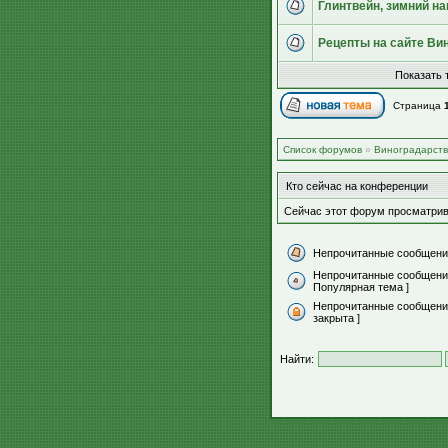
Глинтвейн, зимний на
Рецепты на сайте Ви
Показать 
Страница
Список форумов
»
Виноградарст
Кто сейчас на конференции
Сейчас этот форум просматрив
Непрочитанные сообщени
Непрочитанные сообщени
Популярная тема ]
Непрочитанные сообщения
закрыта ]
Найти: