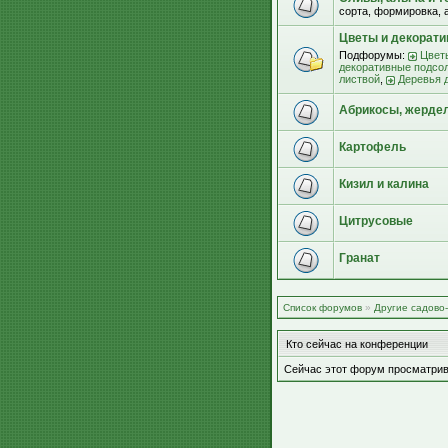
сорта, формировка, 
Цветы и декорат
Подфорумы:
Цвет
декоративные подсо
листвой
,
Деревья 
Абрикосы, жерде
Картофель
Кизил и калина
Цитрусовые
Гранат
Список форумов
»
Другие садово
Кто сейчас на конференции
Сейчас этот форум просматрив