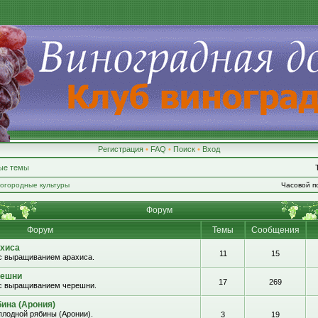
Регистрация
•
FAQ
•
Поиск
•
Вход
ые темы
-огородные культуры
Часовой по
Форум
Форум
Темы
Сообщения
хиса
11
15
с выращиванием арахиса.
решни
17
269
с выращиванием черешни.
ина (Арония)
лодной рябины (Аронии).
3
19