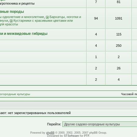
7
81
агротехника и рецепты
ивные породы
ы однолетние и многолетние
,
Бархатцы, ноготки и
94
1091
лнухи
,
Кустарники с красивыми цветами или
для красоты
ли и межвидовые гибриды
4
115
4
250
1
2
2
26
2
4
-огородные культуры
Часовой по
ают: нет зарегистрированных пользователей
Перейти:
Powered by
phpBB
© 2000, 2002, 2005, 2007 phpBB Group.
Designed by
STSoftware
for
PTF
.