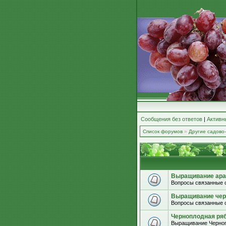
Сообщения без ответов
|
Активн
Список форумов
»
Другие садово
Выращивание ара
Вопросы связанные 
Выращивание че
Вопросы связанные 
Черноплодная ряб
Выращивание Черноп