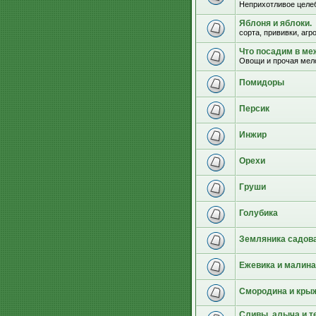
Неприхотливое целеб
Яблоня и яблоки.
сорта, прививки, агр
Что посадим в м
Овощи и прочая мел
Помидоры
Персик
Инжир
Орехи
Груши
Голубика
Земляника садова
Ежевика и малина
Смородина и кры
Сливы, алыча и т