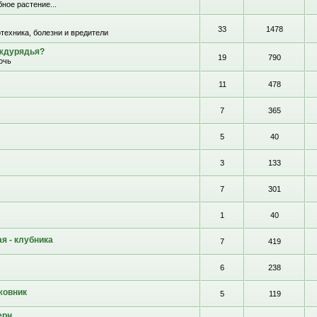
ное растение...
33
1478
отехника, болезни и вредители
еждурядья?
19
790
очь
11
478
7
365
5
40
3
133
7
301
1
40
я - клубника
7
419
6
238
жовник
5
119
ерн