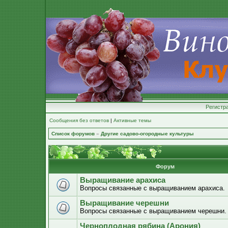
Регистр
Сообщения без ответов
|
Активные темы
Список форумов
»
Другие садово-огородные культуры
Форум
Выращивание арахиса
Вопросы связанные с выращиванием арахиса.
Выращивание черешни
Вопросы связанные с выращиванием черешни.
Черноплодная рябина (Арония)