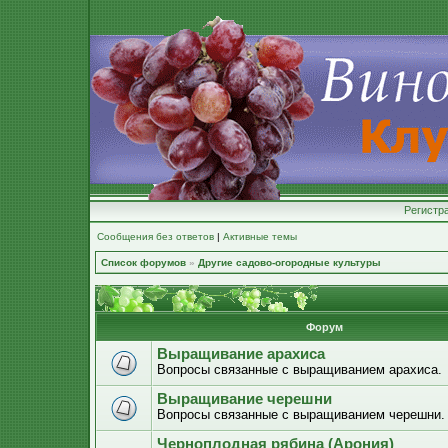
Регистр
Сообщения без ответов
|
Активные темы
Список форумов
»
Другие садово-огородные культуры
Форум
Выращивание арахиса
Вопросы связанные с выращиванием арахиса.
Выращивание черешни
Вопросы связанные с выращиванием черешни.
Черноплодная рябина (Арония)