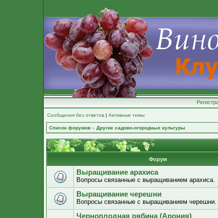
Регистр
Сообщения без ответов
|
Активные темы
Список форумов
»
Другие садово-огородные культуры
Форум
Выращивание арахиса
Вопросы связанные с выращиванием арахиса.
Выращивание черешни
Вопросы связанные с выращиванием черешни.
Черноплодная рябина (Арония)