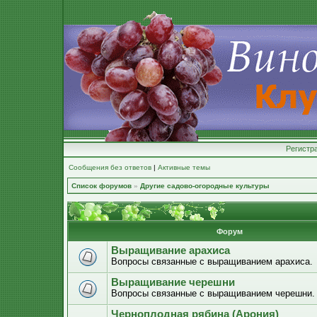
Регистр
Сообщения без ответов
|
Активные темы
Список форумов
»
Другие садово-огородные культуры
Форум
Выращивание арахиса
Вопросы связанные с выращиванием арахиса.
Выращивание черешни
Вопросы связанные с выращиванием черешни.
Черноплодная рябина (Арония)