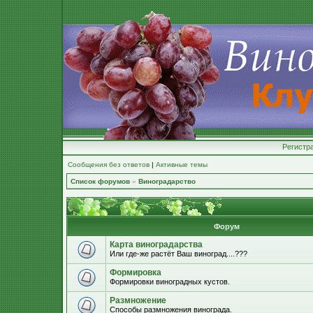
Регистр
Сообщения без ответов
|
Активные темы
Список форумов
»
Виноградарство
Форум
Карта виноградарства
Или где-же растёт Ваш виноград....???
Формировка
Формировки виноградных кустов.
Размножение
Способы размножения винограда.