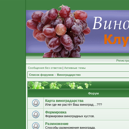
Регистр
Сообщения без ответов
|
Активные темы
Список форумов
»
Виноградарство
Форум
Карта виноградарства
Или где-же растёт Ваш виноград....???
Формировка
Формировки виноградных кустов.
Размножение
Способы размножения винограда.