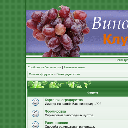
Регистр
Сообщения без ответов
|
Активные темы
Список форумов
»
Виноградарство
Форум
Карта виноградарства
Или где-же растёт Ваш виноград....???
Формировка
Формировки виноградных кустов.
Размножение
Способы размножения винограда.