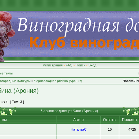
Регистрация
•
FAQ
•
Поиск
•
Вход
ые темы
-огородные культуры
»
Черноплодная рябина (Арония)
Часовой по
ина (Арония)
[ Тем: 3 ]
1
из
1
Черноплодная рябина (Арония)
емы
Автор
Ответы
Просмот
НатальяС
10
4725