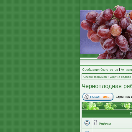
Сообщения без ответов
|
Активн
Список форумов
»
Другие садово
Черноплодная ряб
Страница
Т
Рябина