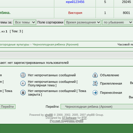
юрий123456
5
29245
ябина.
Виктория
1
8001
темы за:
Поле сортировки
[ Тем: 3 ]
1
из
1
-огородные культуры
»
Черноплодная рябина (Арония)
Часовой по
ают: нет зарегистрированных пользователей
я
Нет непрочитанных сообщений
Объявление
я [
Нет непрочитанных сообщений [
В
Прилепленная
Популярная тема ]
 [ Тема
Нет непрочитанных сообщений [ Тема
Перенесённая
закрыта ]
В
Перейти:
Powered by
phpBB
© 2000, 2002, 2005, 2007 phpBB Group.
Designed by
STSoftware
for
PTF
.
Русская поддержка phpBB