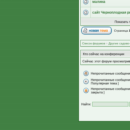
малина
сайт Черноплодная р
Показать 
Страница
Список форумов
»
Другие садово
Кто сейчас на конференции
Сейчас этот форум просматрив
Непрочитанные сообщени
Непрочитанные сообщени
Популярная тема ]
Непрочитанные сообщения
закрыта ]
Найти: