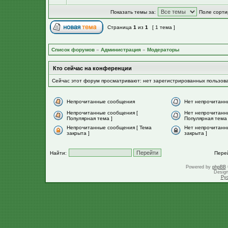
Показать темы за:
Поле сорти
Страница
1
из
1
[ 1 тема ]
Список форумов
»
Администрация
»
Модераторы
Кто сейчас на конференции
Сейчас этот форум просматривают: нет зарегистрированных пользов
Непрочитанные сообщения
Нет непрочитанн
Непрочитанные сообщения [
Нет непрочитанн
Популярная тема ]
Популярная тема 
Непрочитанные сообщения [ Тема
Нет непрочитанн
закрыта ]
закрыта ]
Найти:
Пере
Powered by
phpBB
Desig
Ру