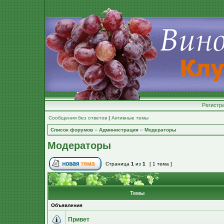
Регистр
Сообщения без ответов
|
Активные темы
Список форумов
»
Администрация
»
Модераторы
Модераторы
Страница
1
из
1
[ 1 тема ]
Темы
Объявления
Привет