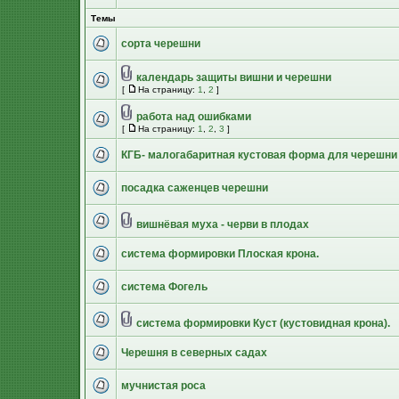
Темы
сорта черешни
календарь защиты вишни и черешни
[
На страницу:
1
,
2
]
работа над ошибками
[
На страницу:
1
,
2
,
3
]
КГБ- малогабаритная кустовая форма для черешни
посадка саженцев черешни
вишнёвая муха - черви в плодах
система формировки Плоская крона.
система Фогель
система формировки Куст (кустовидная крона).
Черешня в северных садах
мучнистая роса