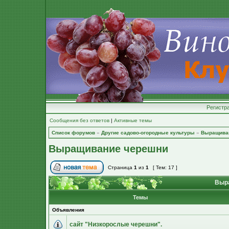
Регистр
Сообщения без ответов
|
Активные темы
Список форумов
»
Другие садово-огородные культуры
»
Выращива
Выращивание черешни
Страница
1
из
1
[ Тем: 17 ]
Выра
Темы
Объявления
сайт "Низкорослые черешни".