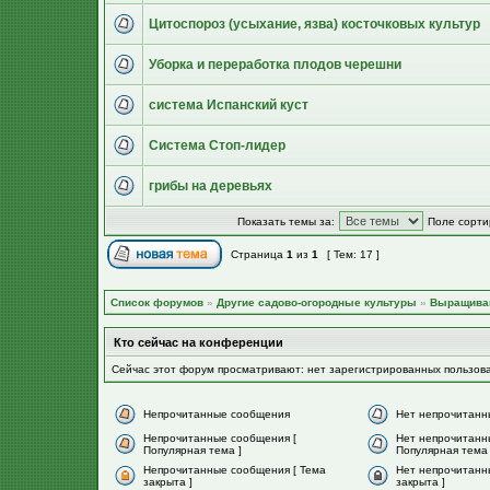
Цитоспороз (усыхание, язва) косточковых культур
Уборка и переработка плодов черешни
система Испанский куст
Система Стоп-лидер
грибы на деревьях
Показать темы за:
Поле сорти
Страница
1
из
1
[ Тем: 17 ]
Список форумов
»
Другие садово-огородные культуры
»
Выращива
Кто сейчас на конференции
Сейчас этот форум просматривают: нет зарегистрированных пользов
Непрочитанные сообщения
Нет непрочитанн
Непрочитанные сообщения [
Нет непрочитанн
Популярная тема ]
Популярная тема 
Непрочитанные сообщения [ Тема
Нет непрочитанн
закрыта ]
закрыта ]