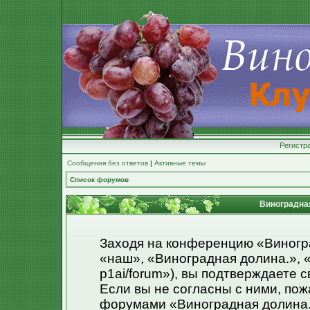
Регистр
Сообщения без ответов
|
Активные темы
Список форумов
Виноградная
Заходя на конференцию «Виногр
«наш», «Виноградная долина.», «ht
p1ai/forum»), вы подтверждаете 
Если вы не согласны с ними, пож
форумами «Виноградная долина.»