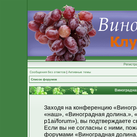
Регистр
Сообщения без ответов
|
Активные темы
Список форумов
Виноградная
Заходя на конференцию «Виногр
«наш», «Виноградная долина.», «ht
p1ai/forum»), вы подтверждаете 
Если вы не согласны с ними, пож
форумами «Виноградная долина.»