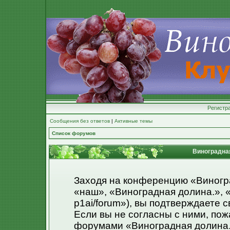
Регистр
Сообщения без ответов
|
Активные темы
Список форумов
Виноградная
Заходя на конференцию «Виногр
«наш», «Виноградная долина.», «ht
p1ai/forum»), вы подтверждаете 
Если вы не согласны с ними, пож
форумами «Виноградная долина.»