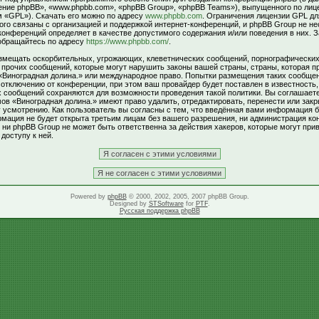
ние phpBB», «www.phpbb.com», «phpBB Group», «phpBB Teams»), выпущенного по лиц
м «GPL»). Скачать его можно по адресу
www.phpbb.com
. Ограничения лицензии GPL д
ого связаны с организацией и поддержкой интернет-конференций, и phpBB Group не не
 конференций определяет в качестве допустимого содержания и/или поведения в них. 
обращайтесь по адресу
https://www.phpbb.com/
.
змещать оскорбительных, угрожающих, клеветнических сообщений, порнографически
и прочих сообщений, которые могут нарушить законы вашей страны, страны, которая п
«Виноградная долина.» или международное право. Попытки размещения таких сообщен
тключению от конференции, при этом ваш провайдер будет поставлен в известность,
х сообщений сохраняются для возможности проведения такой политики. Вы соглашаете
в «Виноградная долина.» имеют право удалить, отредактировать, перенести или зак
 усмотрению. Как пользователь вы согласны с тем, что введённая вами информация б
рмация не будет открыта третьим лицам без вашего разрешения, ни администрация к
 ни phpBB Group не может быть ответственна за действия хакеров, которые могут прив
доступу к ней.
Powered by
phpBB
© 2000, 2002, 2005, 2007 phpBB Group.
Designed by
STSoftware
for
PTF
.
Русская поддержка phpBB