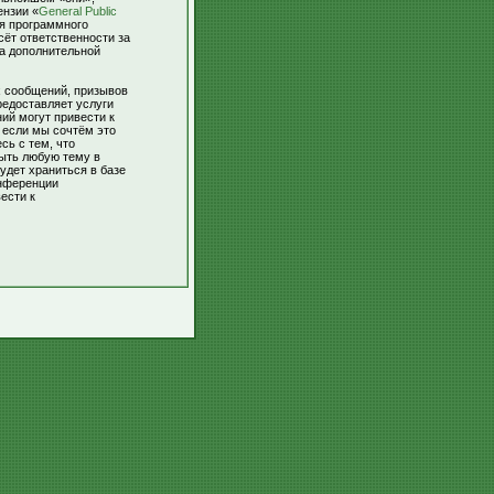
ензии «
General Public
ля программного
сёт ответственности за
За дополнительной
х сообщений, призывов
редоставляет услуги
ий могут привести к
 если мы сочтём это
сь с тем, что
рыть любую тему в
удет храниться в базе
онференции
ести к