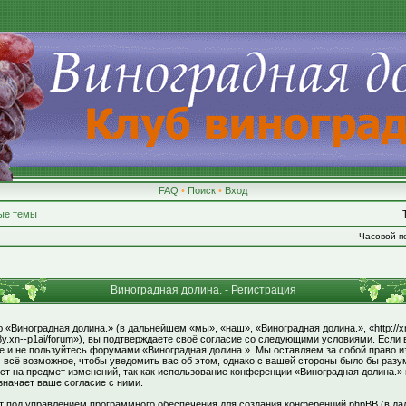
FAQ
•
Поиск
•
Вход
ые темы
Часовой по
Виноградная долина. - Регистрация
«Виноградная долина.» (в дальнейшем «мы», «наш», «Виноградная долина.», «http://xn
8y.xn--p1ai/forum»), вы подтверждаете своё согласие со следующими условиями. Если 
те и не пользуйтесь форумами «Виноградная долина.». Мы оставляем за собой право и
 всё возможное, чтобы уведомить вас об этом, однако с вашей стороны было бы раз
ст на предмет изменений, так как использование конференции «Виноградная долина.»
значает ваше согласие с ними.
под управлением программного обеспечения для создания конференций phpBB (в да