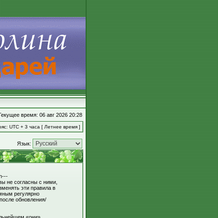
Текущее время: 06 авг 2026 20:28
яс: UTC + 3 часа [ Летнее время ]
Язык:
---
вы не согласны с ними,
зменять эти правила в
умным регулярно
 после обновления/
льнейшем «они»,