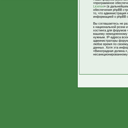
«программное обеспече
License
» (в дальнейше
обеспечения phpBB стр
то, что администрация
информацией о phpBB 
Вы соглашаетесь не ра
к национальной розни 
хостинга для форумов 
вашему немедленному о
нужным. IP-адреса все
администраторы форумо
любое время по своему
данных. Хотя эта инфо
«Виноградная долина.»,
несанкционированному 