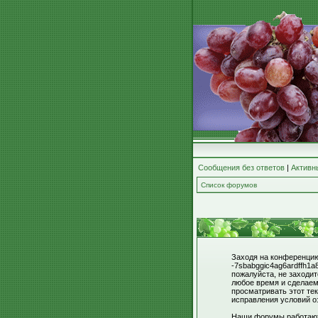
Сообщения без ответов
|
Активн
Список форумов
Заходя на конференцию 
-7sbabggic4ag6ardffh1a
пожалуйста, не заходи
любое время и сделаем
просматривать этот тек
исправления условий о
Наши форумы работают 