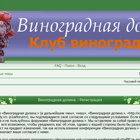
FAQ
•
Поиск
•
Вход
ые темы
Часовой по
Виноградная долина. - Регистрация
«Виноградная долина.» (в дальнейшем «мы», «наш», «Виноградная долина.», «http://xn
8y.xn--p1ai/forum»), вы подтверждаете своё согласие со следующими условиями. Если 
те и не пользуйтесь форумами «Виноградная долина.». Мы оставляем за собой право и
 всё возможное, чтобы уведомить вас об этом, однако с вашей стороны было бы раз
ст на предмет изменений, так как использование конференции «Виноградная долина.»
значает ваше согласие с ними.
под управлением программного обеспечения для создания конференций phpBB (в да