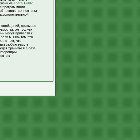
ензии «
General Public
ля программного
сёт ответственности за
За дополнительной
х сообщений, призывов
редоставляет услуги
ий могут привести к
 если мы сочтём это
сь с тем, что
рыть любую тему в
удет храниться в базе
онференции
ести к