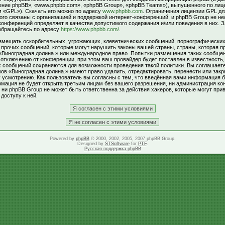
ние phpBB», «www.phpbb.com», «phpBB Group», «phpBB Teams»), выпущенного по лиц
м «GPL»). Скачать его можно по адресу
www.phpbb.com
. Ограничения лицензии GPL д
ого связаны с организацией и поддержкой интернет-конференций, и phpBB Group не не
 конференций определяет в качестве допустимого содержания и/или поведения в них. 
обращайтесь по адресу
https://www.phpbb.com/
.
змещать оскорбительных, угрожающих, клеветнических сообщений, порнографически
и прочих сообщений, которые могут нарушить законы вашей страны, страны, которая п
«Виноградная долина.» или международное право. Попытки размещения таких сообщен
тключению от конференции, при этом ваш провайдер будет поставлен в известность,
х сообщений сохраняются для возможности проведения такой политики. Вы соглашаете
в «Виноградная долина.» имеют право удалить, отредактировать, перенести или зак
 усмотрению. Как пользователь вы согласны с тем, что введённая вами информация б
рмация не будет открыта третьим лицам без вашего разрешения, ни администрация к
 ни phpBB Group не может быть ответственна за действия хакеров, которые могут прив
доступу к ней.
Powered by
phpBB
© 2000, 2002, 2005, 2007 phpBB Group.
Designed by
STSoftware
for
PTF
.
Русская поддержка phpBB