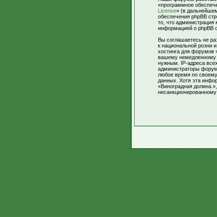
«программное обеспече
License
» (в дальнейше
обеспечения phpBB стр
то, что администрация
информацией о phpBB 
Вы соглашаетесь не ра
к национальной розни 
хостинга для форумов 
вашему немедленному о
нужным. IP-адреса все
администраторы форумо
любое время по своему
данных. Хотя эта инфо
«Виноградная долина.»,
несанкционированному 