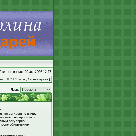
Текущее время: 09 авг 2026 12:17
яс: UTC + 3 часа [ Летнее время ]
Язык:
---
вы не согласны с ними,
зменять эти правила в
умным регулярно
 после обновления/
льнейшем «они»,