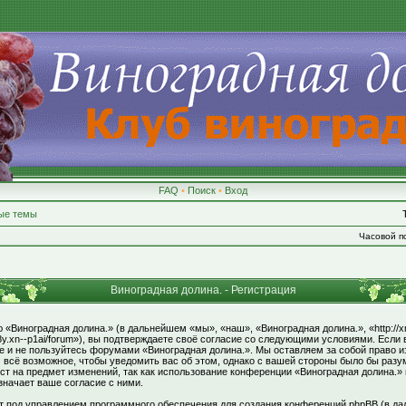
FAQ
•
Поиск
•
Вход
ые темы
Часовой по
Виноградная долина. - Регистрация
«Виноградная долина.» (в дальнейшем «мы», «наш», «Виноградная долина.», «http://xn
8y.xn--p1ai/forum»), вы подтверждаете своё согласие со следующими условиями. Если 
те и не пользуйтесь форумами «Виноградная долина.». Мы оставляем за собой право и
 всё возможное, чтобы уведомить вас об этом, однако с вашей стороны было бы раз
ст на предмет изменений, так как использование конференции «Виноградная долина.»
значает ваше согласие с ними.
под управлением программного обеспечения для создания конференций phpBB (в да