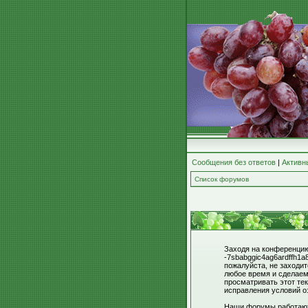
Сообщения без ответов
|
Активн
Список форумов
Заходя на конференцию 
-7sbabggic4ag6ardffh1a
пожалуйста, не заходи
любое время и сделаем
просматривать этот тек
исправления условий о
Наши форумы работают 