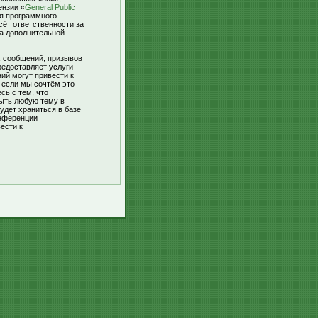
ензии «
General Public
ля программного
сёт ответственности за
За дополнительной
х сообщений, призывов
редоставляет услуги
ий могут привести к
 если мы сочтём это
сь с тем, что
рыть любую тему в
удет храниться в базе
онференции
ести к