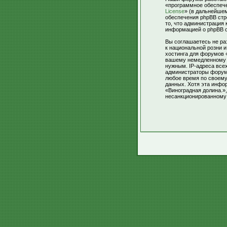
«программное обеспече
License
» (в дальнейше
обеспечения phpBB стр
то, что администрация
информацией о phpBB 
Вы соглашаетесь не ра
к национальной розни 
хостинга для форумов 
вашему немедленному о
нужным. IP-адреса все
администраторы форумо
любое время по своему
данных. Хотя эта инфо
«Виноградная долина.»,
несанкционированному 