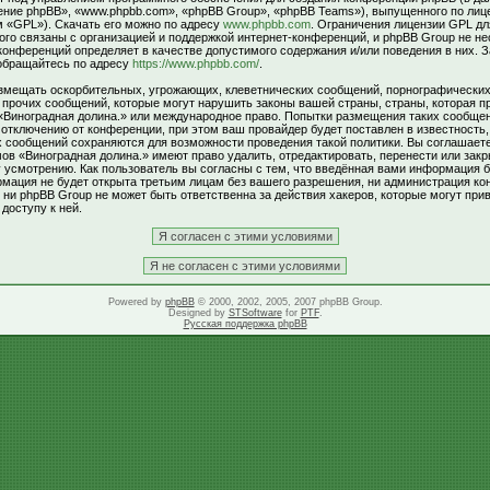
ние phpBB», «www.phpbb.com», «phpBB Group», «phpBB Teams»), выпущенного по лиц
м «GPL»). Скачать его можно по адресу
www.phpbb.com
. Ограничения лицензии GPL д
ого связаны с организацией и поддержкой интернет-конференций, и phpBB Group не не
 конференций определяет в качестве допустимого содержания и/или поведения в них. 
обращайтесь по адресу
https://www.phpbb.com/
.
змещать оскорбительных, угрожающих, клеветнических сообщений, порнографически
и прочих сообщений, которые могут нарушить законы вашей страны, страны, которая п
«Виноградная долина.» или международное право. Попытки размещения таких сообщен
тключению от конференции, при этом ваш провайдер будет поставлен в известность,
х сообщений сохраняются для возможности проведения такой политики. Вы соглашаете
в «Виноградная долина.» имеют право удалить, отредактировать, перенести или зак
 усмотрению. Как пользователь вы согласны с тем, что введённая вами информация б
рмация не будет открыта третьим лицам без вашего разрешения, ни администрация к
 ни phpBB Group не может быть ответственна за действия хакеров, которые могут прив
доступу к ней.
Powered by
phpBB
© 2000, 2002, 2005, 2007 phpBB Group.
Designed by
STSoftware
for
PTF
.
Русская поддержка phpBB