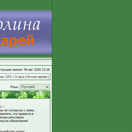
Текущее время: 08 авг 2026 13:26
яс: UTC + 3 часа [ Летнее время ]
Язык:
---
вы не согласны с ними,
зменять эти правила в
умным регулярно
 после обновления/
льнейшем «они»,