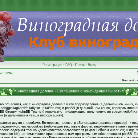
Регистрация
•
FAQ
•
Поиск
•
Вход
ые темы
Часовой по
Виноградная долина. - Соглашение о конфиденциальности
но объясняет, как «Виноградная долина.» и его подразделения (в дальнейшем «мы», «
--7sbabggic4ag6ardffh1a8y.xn--p1ai/forum») и phpBB (в дальнейшем «они», «программное
BB Group», «phpBB Teams») используют информацию, полученную во время любой из
ий (в дальнейшем «ваша информация»).
ается двумя способами. Во-первых, просмотр «Виноградная долина.» приведёт к с
ределённого числа cookies (небольшие текстовые файлы, загружаемые в папку врем
 cookie содержат только идентификатор пользователя (в дальнейшем «user-id») и иде
«session-id»), автоматически присвоенные вам программным обеспечением phpBB. Тре
ра одной из тем конференции «Виноградная долина.» и будет использоваться для хра