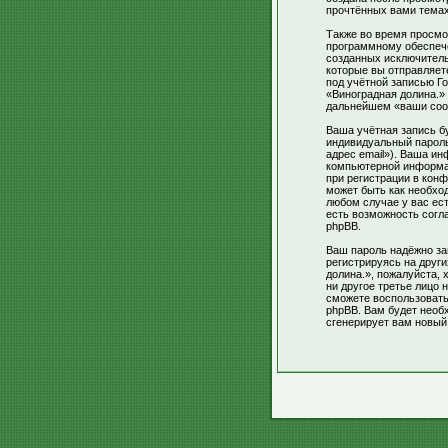
прочтённых вами темах
Также во время просмо
программному обеспече
созданных исключител
которые вы отправляет
под учётной записью Г
«Виноградная долина.»
дальнейшем «ваши соо
Ваша учётная запись б
индивидуальный пароль
адрес email»). Ваша и
компьютерной информа
при регистрации в конф
может быть как необход
любом случае у вас ес
есть возможность согл
phpBB.
Ваш пароль надёжно за
регистрируясь на друг
долина.», пожалуйста, 
ни другое третье лицо 
сможете воспользоват
phpBB. Вам будет необ
сгенерирует вам новый