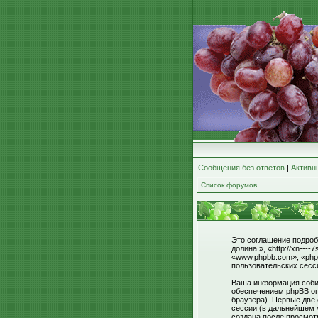
Сообщения без ответов
|
Активн
Список форумов
Это соглашение подроб
долина.», «http://xn--
«www.phpbb.com», «php
пользовательских сесс
Ваша информация собир
обеспечением phpBB оп
браузера). Первые две
сессии (в дальнейшем 
создана после просмот