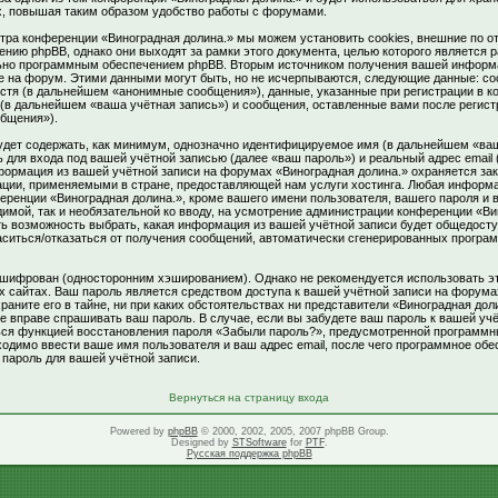
, повышая таким образом удобство работы с форумами.
тра конференции «Виноградная долина.» мы можем установить cookies, внешние по о
нию phpBB, однако они выходят за рамки этого документа, целью которого является 
ьно программным обеспечением phpBB. Вторым источником получения вашей информ
е на форум. Этими данными могут быть, но не исчерпываются, следующие данные: 
остя (в дальнейшем «анонимные сообщения»), данные, указанные при регистрации в 
 (в дальнейшем «ваша учётная запись») и сообщения, оставленные вами после регистр
бщения»).
удет содержать, как минимум, однозначно идентифицируемое имя (в дальнейшем «ваш
 для входа под вашей учётной записью (далее «ваш пароль») и реальный адрес email
нформация из вашей учётной записи на форумах «Виноградная долина.» охраняется за
ции, применяемыми в стране, предоставляющей нам услуги хостинга. Любая информ
еренции «Виноградная долина.», кроме вашего имени пользователя, вашего пароля и в
имой, так и необязательной ко вводу, на усмотрение администрации конференции «Ви
ть возможность выбрать, какая информация из вашей учётной записи будет общедоступ
аситься/отказаться от получения сообщений, автоматически сгенерированных прогр
шифрован (односторонним хэшированием). Однако не рекомендуется использовать эт
их сайтах. Ваш пароль является средством доступа к вашей учётной записи на форум
храните его в тайне, ни при каких обстоятельствах ни представители «Виноградная дол
не вправе спрашивать ваш пароль. В случае, если вы забудете ваш пароль к вашей учё
ься функцией восстановления пароля «Забыли пароль?», предусмотренной программ
ходимо ввести ваше имя пользователя и ваш адрес email, после чего программное об
 пароль для вашей учётной записи.
Вернуться на страницу входа
Powered by
phpBB
© 2000, 2002, 2005, 2007 phpBB Group.
Designed by
STSoftware
for
PTF
.
Русская поддержка phpBB