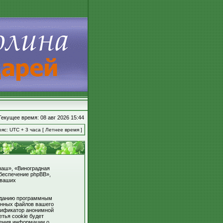
Текущее время: 08 авг 2026 15:44
яс: UTC + 3 часа [ Летнее время ]
наш», «Виноградная
 обеспечение phpBB»,
 ваших
озданию программным
енных файлов вашего
нтификатор анонимной
тья cookie будет
нения информации о