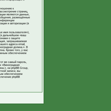
тношению к
рассмотрение страниц,
ации являются данные,
сообщения, размещённые
конференции
ации и авторизации (в
е имя пользователя»),
 (в дальнейшем «ваш
конами о защите
ация, запрашиваемая
ашего адреса email,
ноградная долина.». В
на. Кроме того, у вас
аммным обеспечением
от же самый пароль,
ах «Виноградная
ина.», ни phpBB Group,
тной записи, вы
ным обеспечением
еспечение phpBB