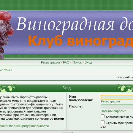
Регистрация
•
FAQ
•
Поиск
•
Вход
ые темы
Часовой по
Вход
Имя
должны быть зарегистрированы.
пользователя:
сколько минут, но предоставляет вам
Регистрация
дминистратором конференции могут быть
Пароль:
ьные привилегии для зарегистрированных
Забыли пароль?
егистрироваться, вам следует
литикой, принятыми на конференции.
Автоматически в
е на форумах означает согласие со
всеми
Скрыть моё пребы
лашение о конфиденциальности
раз