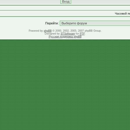
Часовой по
Перейти:
Powered by
phpBB
© 2000, 2002, 2005, 2007 phpBB Group.
Designed by
STSoftware
for
PTF
.
Русская поддержка phpBB