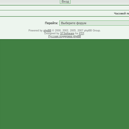
Часовой по
Перейти:
Powered by
phpBB
© 2000, 2002, 2005, 2007 phpBB Group.
Designed by
STSoftware
for
PTF
.
Русская поддержка phpBB