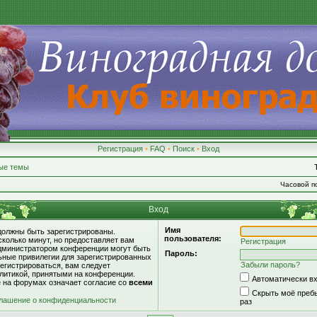
Регистрация
•
FAQ
•
Поиск
•
Вход
ые темы
Часовой по
Вход
Имя
должны быть зарегистрированы.
пользователя:
сколько минут, но предоставляет вам
Регистрация
дминистратором конференции могут быть
Пароль:
ьные привилегии для зарегистрированных
Забыли пароль?
егистрироваться, вам следует
литикой, принятыми на конференции.
Автоматически в
е на форумах означает согласие со
всеми
Скрыть моё пребы
лашение о конфиденциальности
раз