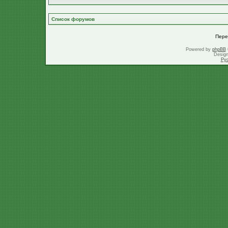
Список форумов
Пере
Powered by
phpBB
Desig
Ру