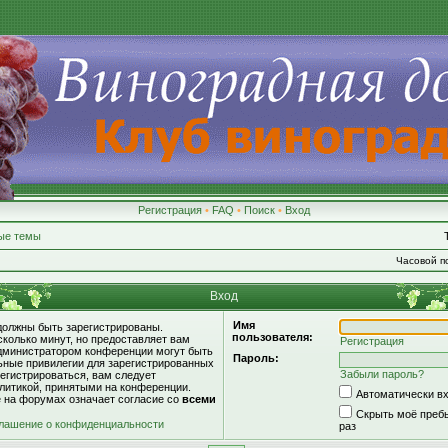
Регистрация
•
FAQ
•
Поиск
•
Вход
ые темы
Часовой по
Вход
Имя
должны быть зарегистрированы.
пользователя:
сколько минут, но предоставляет вам
Регистрация
дминистратором конференции могут быть
Пароль:
ьные привилегии для зарегистрированных
Забыли пароль?
егистрироваться, вам следует
литикой, принятыми на конференции.
Автоматически в
е на форумах означает согласие со
всеми
Скрыть моё пребы
лашение о конфиденциальности
раз