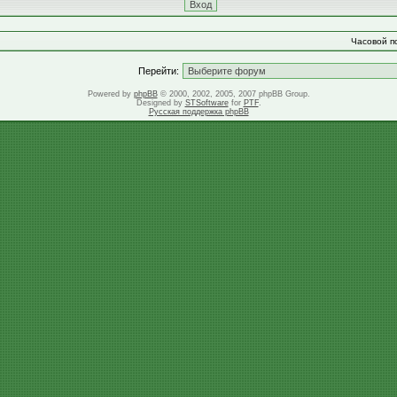
Часовой по
Перейти:
Powered by
phpBB
© 2000, 2002, 2005, 2007 phpBB Group.
Designed by
STSoftware
for
PTF
.
Русская поддержка phpBB