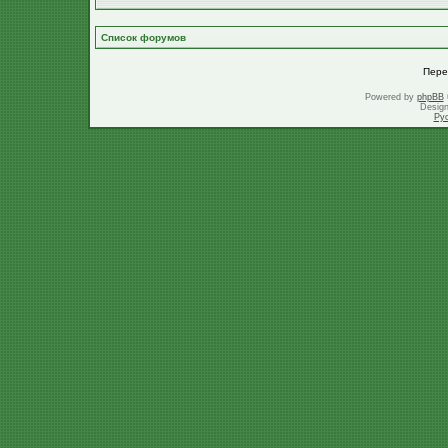
Список форумов
Пере
Powered by
phpBB
Desig
Ру