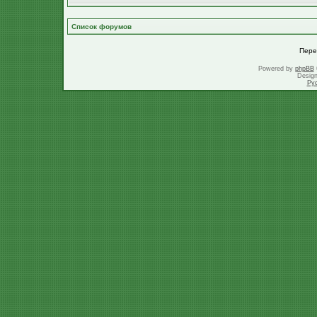
Список форумов
Пере
Powered by
phpBB
Desig
Ру