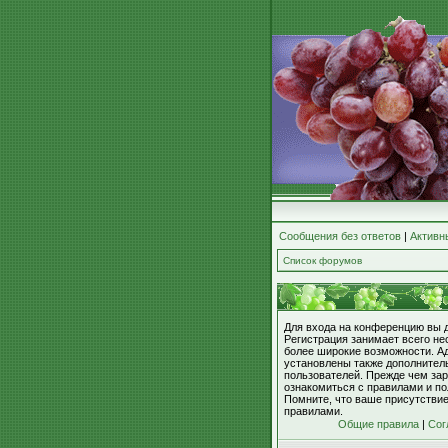
Сообщения без ответов
|
Активн
Список форумов
Для входа на конференцию вы 
Регистрация занимает всего не
более широкие возможности. А
установлены также дополнител
пользователей. Прежде чем зар
ознакомиться с правилами и по
Помните, что ваше присутстви
правилами.
Общие правила
|
Сог