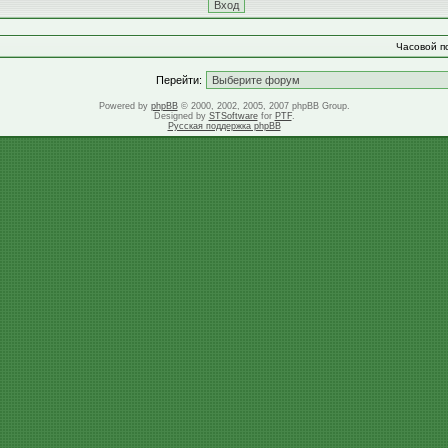
Часовой по
Перейти:
Powered by
phpBB
© 2000, 2002, 2005, 2007 phpBB Group.
Designed by
STSoftware
for
PTF
.
Русская поддержка phpBB