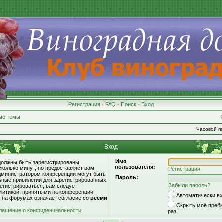
Регистрация
•
FAQ
•
Поиск
•
Вход
ые темы
Часовой по
Вход
Имя
должны быть зарегистрированы.
пользователя:
сколько минут, но предоставляет вам
Регистрация
дминистратором конференции могут быть
Пароль:
ьные привилегии для зарегистрированных
Забыли пароль?
егистрироваться, вам следует
литикой, принятыми на конференции.
Автоматически в
е на форумах означает согласие со
всеми
Скрыть моё пребы
лашение о конфиденциальности
раз