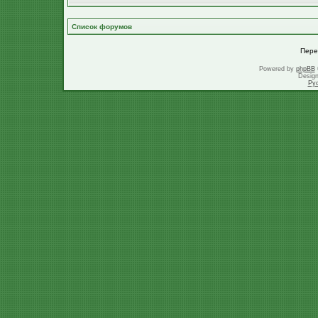
Список форумов
Пере
Powered by
phpBB
Desig
Ру