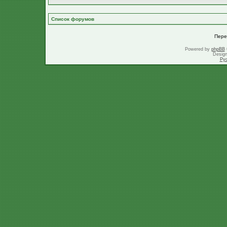
Список форумов
Пере
Powered by
phpBB
Desig
Ру