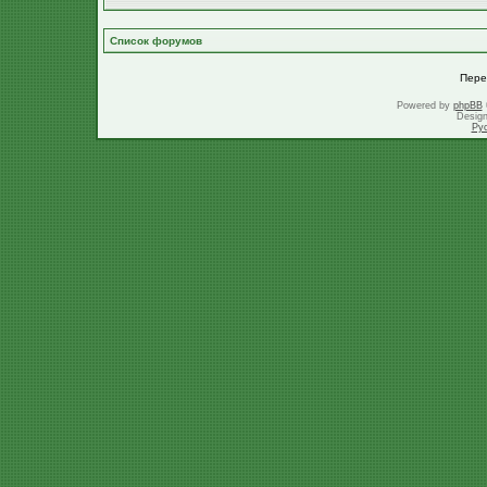
Список форумов
Пере
Powered by
phpBB
Desig
Ру