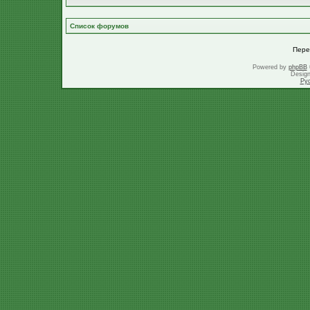
Список форумов
Пере
Powered by
phpBB
Desig
Ру