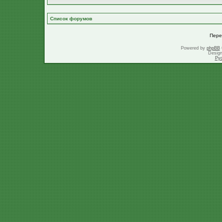
Список форумов
Пере
Powered by
phpBB
Desig
Ру