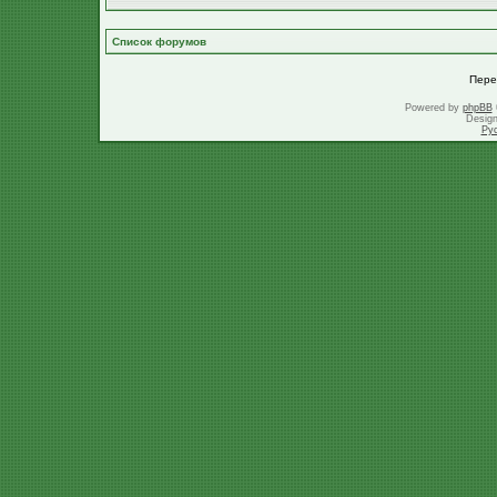
Список форумов
Пере
Powered by
phpBB
Desig
Ру