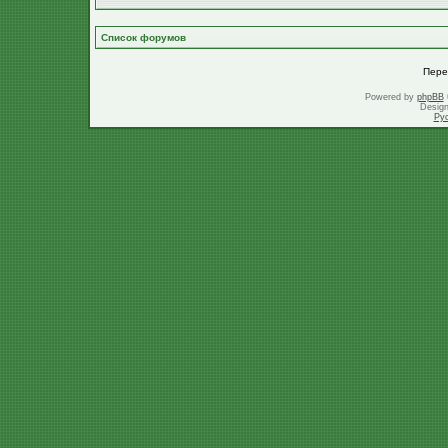
Список форумов
Пере
Powered by
phpBB
Desig
Ру