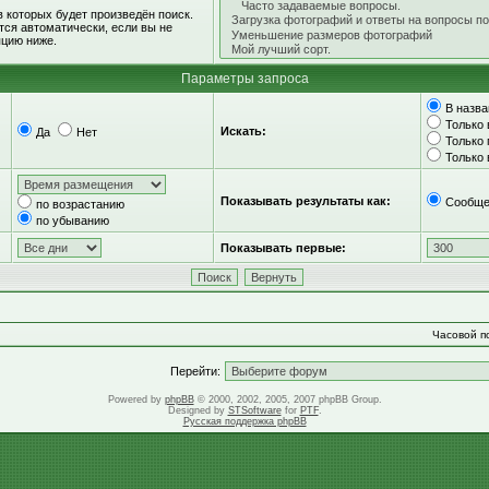
 которых будет произведён поиск.
ся автоматически, если вы не
цию ниже.
Параметры запроса
В назва
Только 
Искать:
Да
Нет
Только
Только
Показывать результаты как:
Сообще
по возрастанию
по убыванию
Показывать первые:
Часовой по
Перейти:
Powered by
phpBB
© 2000, 2002, 2005, 2007 phpBB Group.
Designed by
STSoftware
for
PTF
.
Русская поддержка phpBB