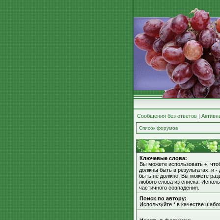
Сообщения без ответов
|
Активн
Список форумов
Ключевые слова:
Вы можете использовать
+
, чт
должны быть в результатах, и
-
быть не должно. Вы можете ра
любого слова из списка. Испол
частичного совпадения.
Поиск по автору:
Используйте * в качестве шабл