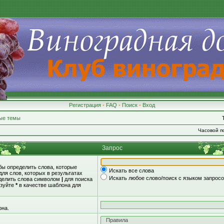
Регистрация
•
FAQ
•
Поиск
•
Вход
ые темы
Часовой по
Запрос
обы определить слова, которые
Искать все слова
для слов, которых в результатах
Искать любое слово/поиск с языком запрос
зделить слова символом
|
для поиска
ьзуйте
*
в качестве шаблона для
она.