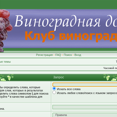
Регистрация
•
FAQ
•
Поиск
•
Вход
ые темы
Часовой по
Запрос
обы определить слова, которые
Искать все слова
для слов, которых в результатах
Искать любое слово/поиск с языком запрос
зделить слова символом
|
для поиска
ьзуйте
*
в качестве шаблона для
она.