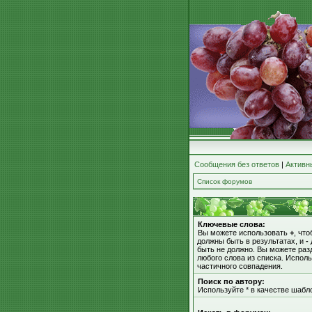
Сообщения без ответов
|
Активн
Список форумов
Ключевые слова:
Вы можете использовать
+
, чт
должны быть в результатах, и
-
быть не должно. Вы можете ра
любого слова из списка. Испол
частичного совпадения.
Поиск по автору:
Используйте * в качестве шабл