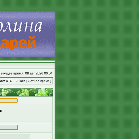
Текущее время: 08 авг 2026 00:04
яс: UTC + 3 часа [ Летнее время ]
ов