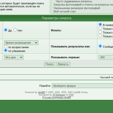
 которых будет произведён поиск.
ся автоматически, если вы не
цию ниже.
Параметры запроса
В назва
Только 
Искать:
Да
Нет
Только
Только
Показывать результаты как:
Сообще
по возрастанию
по убыванию
Показывать первые:
Часовой по
Перейти:
Powered by
phpBB
© 2000, 2002, 2005, 2007 phpBB Group.
Designed by
STSoftware
for
PTF
.
Русская поддержка phpBB