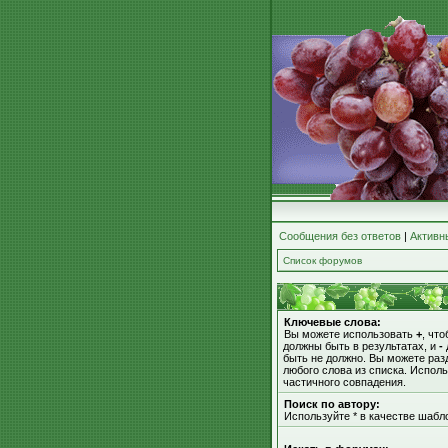
Сообщения без ответов
|
Активн
Список форумов
Ключевые слова:
Вы можете использовать
+
, чт
должны быть в результатах, и
-
быть не должно. Вы можете ра
любого слова из списка. Испол
частичного совпадения.
Поиск по автору:
Используйте * в качестве шабл