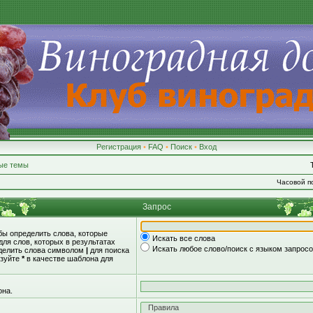
Регистрация
•
FAQ
•
Поиск
•
Вход
ые темы
Часовой по
Запрос
обы определить слова, которые
Искать все слова
для слов, которых в результатах
Искать любое слово/поиск с языком запрос
зделить слова символом
|
для поиска
ьзуйте
*
в качестве шаблона для
она.