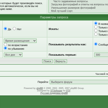
 которых будет произведён поиск.
ся автоматически, если вы не
цию ниже.
Параметры запроса
В назва
Только 
Искать:
Да
Нет
Только
Только
Показывать результаты как:
Сообще
по возрастанию
по убыванию
Показывать первые:
Часовой по
Перейти:
Powered by
phpBB
© 2000, 2002, 2005, 2007 phpBB Group.
Designed by
STSoftware
for
PTF
.
Русская поддержка phpBB