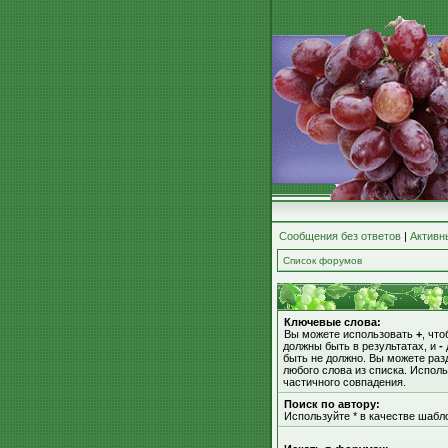
Сообщения без ответов
|
Активн
Список форумов
Ключевые слова:
Вы можете использовать
+
, чт
должны быть в результатах, и
-
быть не должно. Вы можете ра
любого слова из списка. Испол
частичного совпадения.
Поиск по автору:
Используйте * в качестве шабл