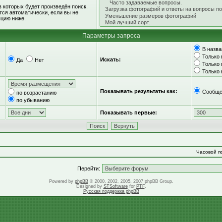
 которых будет произведён поиск.
ся автоматически, если вы не
цию ниже.
Параметры запроса
В назва
Только 
Искать:
Да
Нет
Только
Только
Показывать результаты как:
Сообще
по возрастанию
по убыванию
Показывать первые:
Часовой по
Перейти:
Powered by
phpBB
© 2000, 2002, 2005, 2007 phpBB Group.
Designed by
STSoftware
for
PTF
.
Русская поддержка phpBB