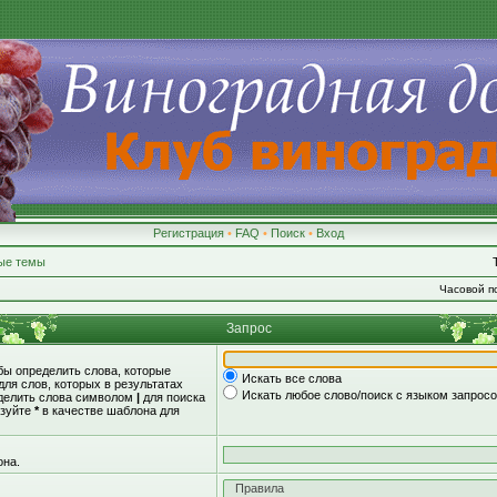
Регистрация
•
FAQ
•
Поиск
•
Вход
ые темы
Часовой по
Запрос
обы определить слова, которые
Искать все слова
для слов, которых в результатах
Искать любое слово/поиск с языком запрос
зделить слова символом
|
для поиска
ьзуйте
*
в качестве шаблона для
она.