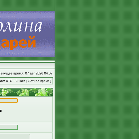
Текущее время: 07 авг 2026 04:07
яс: UTC + 3 часа [ Летнее время ]
ов