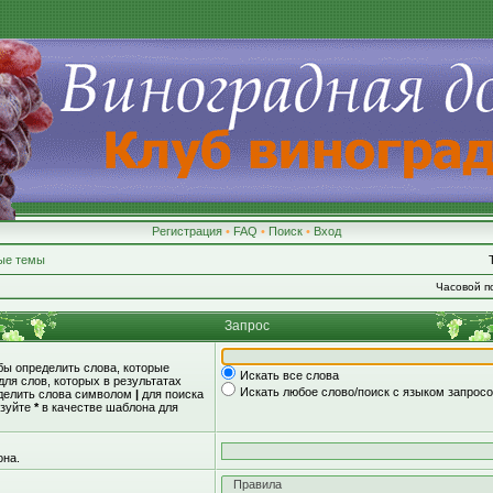
Регистрация
•
FAQ
•
Поиск
•
Вход
ые темы
Часовой по
Запрос
обы определить слова, которые
Искать все слова
для слов, которых в результатах
Искать любое слово/поиск с языком запрос
зделить слова символом
|
для поиска
ьзуйте
*
в качестве шаблона для
она.