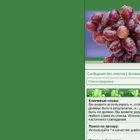
Сообщения без ответов
|
Активн
Список форумов
Ключевые слова:
Вы можете использовать
+
, чт
должны быть в результатах, и
-
быть не должно. Вы можете ра
любого слова из списка. Испол
частичного совпадения.
Поиск по автору:
Используйте * в качестве шабл