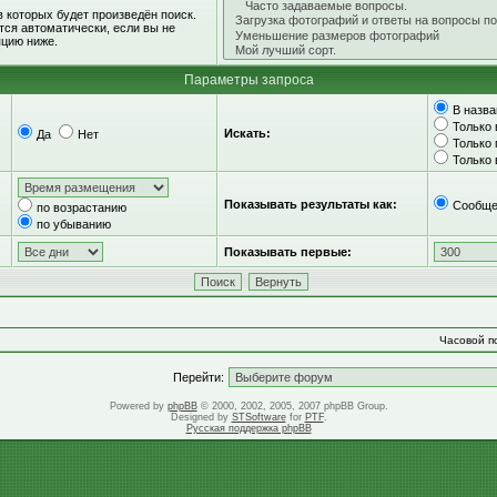
 которых будет произведён поиск.
ся автоматически, если вы не
цию ниже.
Параметры запроса
В назва
Только 
Искать:
Да
Нет
Только
Только
Показывать результаты как:
Сообще
по возрастанию
по убыванию
Показывать первые:
Часовой по
Перейти:
Powered by
phpBB
© 2000, 2002, 2005, 2007 phpBB Group.
Designed by
STSoftware
for
PTF
.
Русская поддержка phpBB