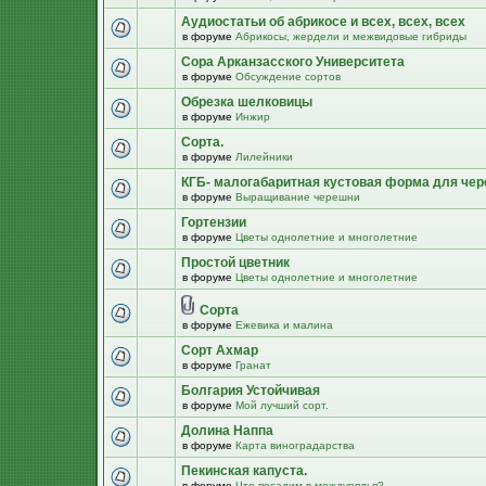
Аудиостатьи об абрикосе и всех, всех, всех
в форуме
Абрикосы, жердели и межвидовые гибриды
Сора Арканзасского Университета
в форуме
Обсуждение сортов
Обрезка шелковицы
в форуме
Инжир
Сорта.
в форуме
Лилейники
КГБ- малогабаритная кустовая форма для че
в форуме
Выращивание черешни
Гортензии
в форуме
Цветы однолетние и многолетние
Простой цветник
в форуме
Цветы однолетние и многолетние
Сорта
в форуме
Ежевика и малина
Сорт Ахмар
в форуме
Гранат
Болгария Устойчивая
в форуме
Мой лучший сорт.
Долина Наппа
в форуме
Карта виноградарства
Пекинская капуста.
в форуме
Что посадим в междурядья?