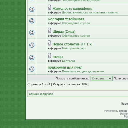
Жимолость каприфоль
в форуме
Дерен, жимолость, кизильники и калины
Болгария Устойчивая
в форуме
Обсуждение сортов
Шираз (Сира)
в форуме
Обсуждение сортов
Новое столетие З Г Т У.
в форуме
Мой лучший сорт.
птицы
в форуме
Болталка
подкормки для пчел
в форуме
Пчеловодство для дилетантов
Показать сообщения за:
Поле сорт
Страница
1
из
6
[ Результатов поиска: 106 ]
Список форумов
Пере
Powered by
phpBB
Desig
Ру