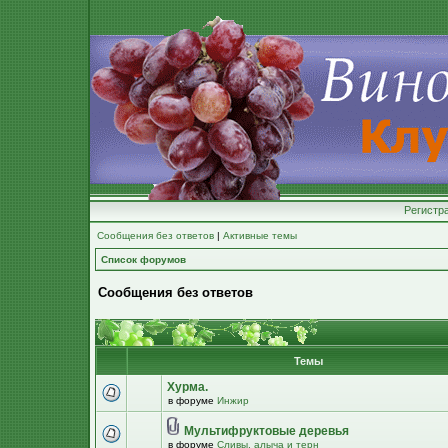
Регистр
Сообщения без ответов
|
Активные темы
Список форумов
Сообщения без ответов
Темы
Хурма.
в форуме
Инжир
Мультифруктовые деревья
в форуме
Сливы, алыча и терн