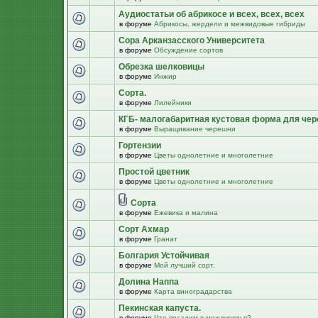
Аудиостатьи об абрикосе и всех, всех, всех
в форуме
Абрикосы, жердели и межвидовые гибриды
Сора Арканзасского Университета
в форуме
Обсуждение сортов
Обрезка шелковицы
в форуме
Инжир
Сорта.
в форуме
Лилейники
КГБ- малогабаритная кустовая форма для че
в форуме
Выращивание черешни
Гортензии
в форуме
Цветы однолетние и многолетние
Простой цветник
в форуме
Цветы однолетние и многолетние
Сорта
в форуме
Ежевика и малина
Сорт Ахмар
в форуме
Гранат
Болгария Устойчивая
в форуме
Мой лучший сорт.
Долина Наппа
в форуме
Карта виноградарства
Пекинская капуста.
в форуме
Что посадим в междурядья?