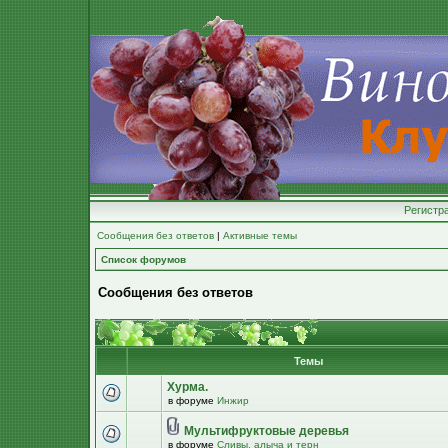
Регистр
Сообщения без ответов
|
Активные темы
Список форумов
Сообщения без ответов
Темы
Хурма.
в форуме
Инжир
Мультифруктовые деревья
в форуме
Сливы, алыча и терн