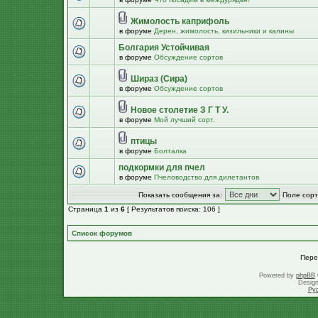
Жимолость каприфоль
в форуме
Дерен, жимолость, кизильники и калины
Болгария Устойчивая
в форуме
Обсуждение сортов
Шираз (Сира)
в форуме
Обсуждение сортов
Новое столетие З Г Т У.
в форуме
Мой лучший сорт.
птицы
в форуме
Болталка
подкормки для пчел
в форуме
Пчеловодство для дилетантов
Показать сообщения за:
Поле сорт
Страница
1
из
6
[ Результатов поиска: 106 ]
Список форумов
Пере
Powered by
phpBB
Desig
Ру