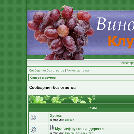
Регистр
Сообщения без ответов
|
Активные темы
Список форумов
Сообщения без ответов
Темы
Хурма.
в форуме
Инжир
Мультифруктовые деревья
в форуме
Сливы, алыча и терн