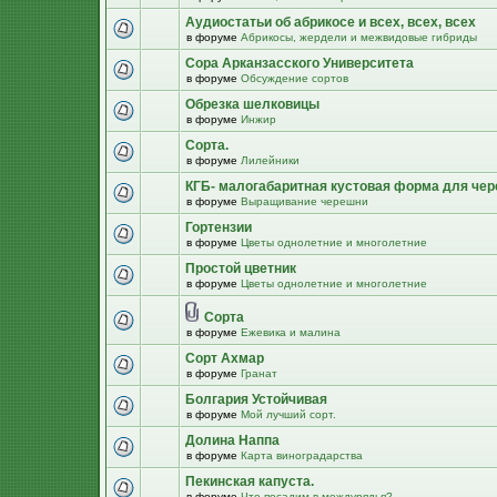
Аудиостатьи об абрикосе и всех, всех, всех
в форуме
Абрикосы, жердели и межвидовые гибриды
Сора Арканзасского Университета
в форуме
Обсуждение сортов
Обрезка шелковицы
в форуме
Инжир
Сорта.
в форуме
Лилейники
КГБ- малогабаритная кустовая форма для че
в форуме
Выращивание черешни
Гортензии
в форуме
Цветы однолетние и многолетние
Простой цветник
в форуме
Цветы однолетние и многолетние
Сорта
в форуме
Ежевика и малина
Сорт Ахмар
в форуме
Гранат
Болгария Устойчивая
в форуме
Мой лучший сорт.
Долина Наппа
в форуме
Карта виноградарства
Пекинская капуста.
в форуме
Что посадим в междурядья?