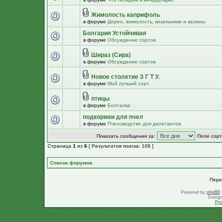
Жимолость каприфоль
в форуме
Дерен, жимолость, кизильники и калины
Болгария Устойчивая
в форуме
Обсуждение сортов
Шираз (Сира)
в форуме
Обсуждение сортов
Новое столетие З Г Т У.
в форуме
Мой лучший сорт.
птицы
в форуме
Болталка
подкормки для пчел
в форуме
Пчеловодство для дилетантов
Показать сообщения за:
Поле сорт
Страница
1
из
6
[ Результатов поиска: 106 ]
Список форумов
Пере
Powered by
phpBB
Desig
Ру