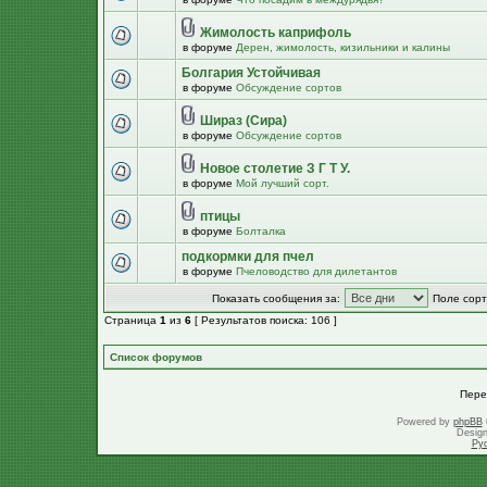
Жимолость каприфоль
в форуме
Дерен, жимолость, кизильники и калины
Болгария Устойчивая
в форуме
Обсуждение сортов
Шираз (Сира)
в форуме
Обсуждение сортов
Новое столетие З Г Т У.
в форуме
Мой лучший сорт.
птицы
в форуме
Болталка
подкормки для пчел
в форуме
Пчеловодство для дилетантов
Показать сообщения за:
Поле сорт
Страница
1
из
6
[ Результатов поиска: 106 ]
Список форумов
Пере
Powered by
phpBB
Desig
Ру