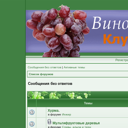
Регистр
Сообщения без ответов
|
Активные темы
Список форумов
Сообщения без ответов
Темы
Хурма.
в форуме
Инжир
Мультифруктовые деревья
в форуме
Сливы, алыча и терн