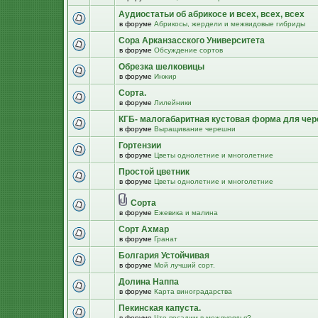
Аудиостатьи об абрикосе и всех, всех, всех
в форуме
Абрикосы, жердели и межвидовые гибриды
Сора Арканзасского Университета
в форуме
Обсуждение сортов
Обрезка шелковицы
в форуме
Инжир
Сорта.
в форуме
Лилейники
КГБ- малогабаритная кустовая форма для че
в форуме
Выращивание черешни
Гортензии
в форуме
Цветы однолетние и многолетние
Простой цветник
в форуме
Цветы однолетние и многолетние
Сорта
в форуме
Ежевика и малина
Сорт Ахмар
в форуме
Гранат
Болгария Устойчивая
в форуме
Мой лучший сорт.
Долина Наппа
в форуме
Карта виноградарства
Пекинская капуста.
в форуме
Что посадим в междурядья?