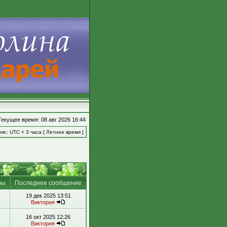
Текущее время: 08 авг 2026 16:44
яс: UTC + 3 часа [ Летнее время ]
ры
Последнее сообщение
19 дек 2025 13:51
Виктория
16 окт 2025 12:26
Виктория