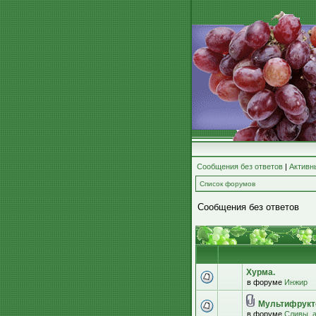
Сообщения без ответов
|
Активн
Список форумов
Сообщения без ответов
Хурма.
в форуме
Инжир
Мультифрукт
в форуме
Сливы, 