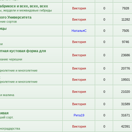
абрикосе и всех, всех, всех
Виктория
0
7928
ы, жердели и межвидовые гибриды
кого Университета
Виктория
0
11282
ние сортов
вицы
НатальяС
0
7505
Виктория
0
9746
ки
итная кустовая форма для
Виктория
0
23686
ание черешни
Виктория
0
20776
днолетние и многолетние
к
Виктория
0
19501
днолетние и многолетние
Виктория
0
21020
 и малина
Виктория
0
31589
чивая
Рита19
0
31671
ший сорт.
Виктория
0
42391
иноградарства