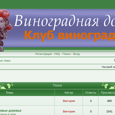
Регистрация
•
FAQ
•
Поиск
•
Вход
ые темы
Часовой по
Поиск
Темы
Автор
Ответы
Просмот
Виктория
0
489
овые деревья
Виктория
0
1541
алыча и терн