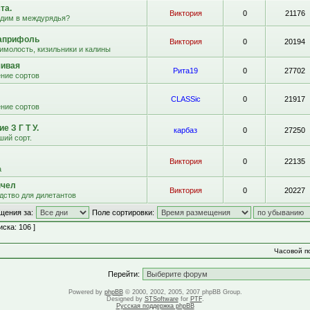
та.
Виктория
0
21176
адим в междурядья?
априфоль
Виктория
0
20194
имолость, кизильники и калины
чивая
Рита19
0
27702
ние сортов
CLASSic
0
21917
ние сортов
е З Г Т У.
карбаз
0
27250
ший сорт.
Виктория
0
22135
а
пчел
Виктория
0
20227
дство для дилетантов
щения за:
Поле сортировки:
ска: 106 ]
Часовой по
Перейти:
Powered by
phpBB
© 2000, 2002, 2005, 2007 phpBB Group.
Designed by
STSoftware
for
PTF
.
Русская поддержка phpBB