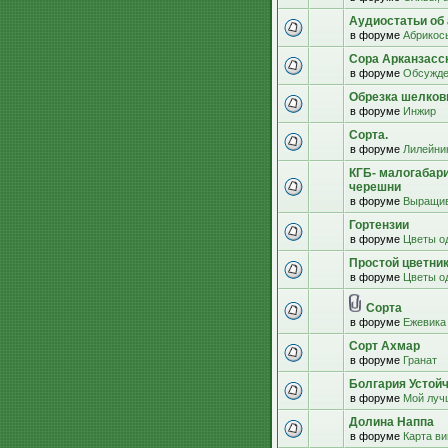
Аудиостатьи об 
в форуме
Абрикос
Сора Арканзасс
в форуме
Обсужде
Обрезка шелко
в форуме
Инжир
Сорта.
в форуме
Лилейни
КГБ- малогабар
черешни
в форуме
Выращив
Гортензии
в форуме
Цветы о
Простой цветни
в форуме
Цветы о
Сорта
в форуме
Ежевика
Сорт Ахмар
в форуме
Гранат
Болгария Устой
в форуме
Мой луч
Долина Наппа
в форуме
Карта в