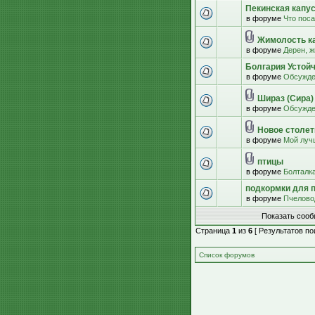
Пекинская капус
в форуме
Что пос
Жимолость к
в форуме
Дерен, ж
Болгария Устой
в форуме
Обсужде
Шираз (Сира)
в форуме
Обсужде
Новое столети
в форуме
Мой луч
птицы
в форуме
Болталк
подкормки для 
в форуме
Пчелово
Показать сооб
Страница
1
из
6
[ Результатов пои
Список форумов