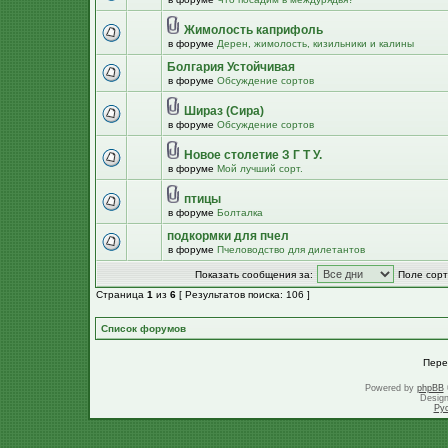
Жимолость каприфоль
в форуме
Дерен, жимолость, кизильники и калины
Болгария Устойчивая
в форуме
Обсуждение сортов
Шираз (Сира)
в форуме
Обсуждение сортов
Новое столетие З Г Т У.
в форуме
Мой лучший сорт.
птицы
в форуме
Болталка
подкормки для пчел
в форуме
Пчеловодство для дилетантов
Показать сообщения за:
Поле сорт
Страница
1
из
6
[ Результатов поиска: 106 ]
Список форумов
Пере
Powered by
phpBB
Desig
Ру