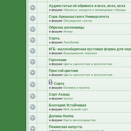
Аудиостатьи об абрикосе и всех, всех, всех
в форуме
Абрикосы, жердели и межвидовые гибриды
Сора Арканзасского Университета
в форуме
Обсуждение сортов
Обрезка шелковицы
в форуме
Инжир
Сорта.
в форуме
Лилейники
КГБ- малогабаритная кустовая форма для че
в форуме
Выращивание черешни
Гортензии
в форуме
Цветы однолетние и многолетние
Простой цветник
в форуме
Цветы однолетние и многолетние
Сорта
в форуме
Ежевика и малина
Сорт Ахмар
в форуме
Гранат
Болгария Устойчивая
в форуме
Мой лучший сорт.
Долина Наппа
в форуме
Карта виноградарства
Пекинская капуста.
в форуме
Что посадим в междурядья?