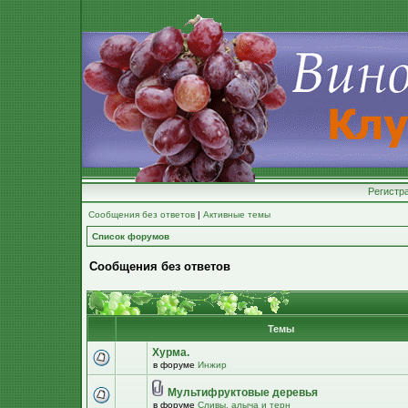
Регистр
Сообщения без ответов
|
Активные темы
Список форумов
Сообщения без ответов
Темы
Хурма.
в форуме
Инжир
Мультифруктовые деревья
в форуме
Сливы, алыча и терн