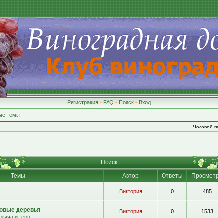
Регистрация
•
FAQ
•
Поиск
•
Вход
ые темы
Часовой по
Поиск
Темы
Автор
Ответы
Просмот
Виктория
0
485
овые деревья
Виктория
0
1533
алыча и терн