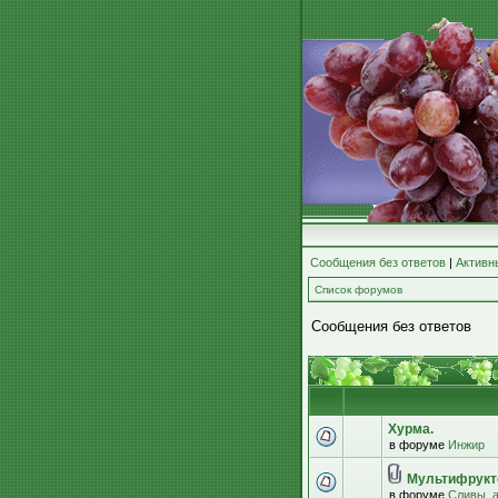
Сообщения без ответов
|
Активн
Список форумов
Сообщения без ответов
Хурма.
в форуме
Инжир
Мультифрукт
в форуме
Сливы, 