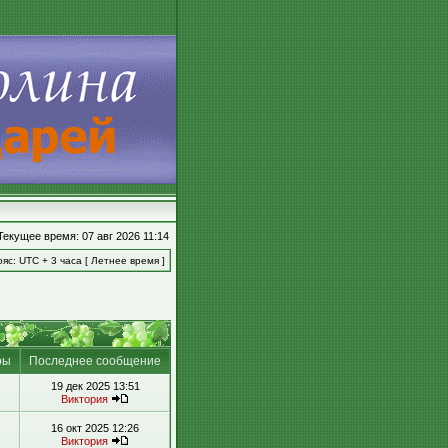
Текущее время: 07 авг 2026 11:14
яс: UTC + 3 часа [ Летнее время ]
ры
Последнее сообщение
19 дек 2025 13:51
Виктория
16 окт 2025 12:26
Виктория