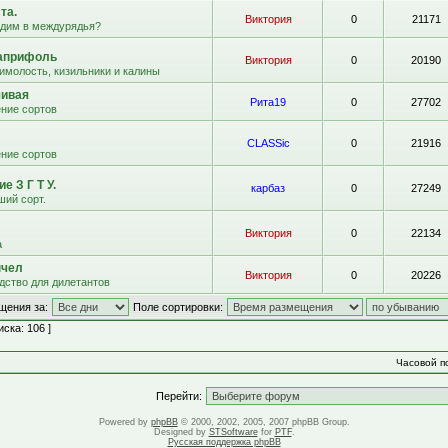
та.
Виктория
0
21171
адим в междурядья?
априфоль
Виктория
0
20190
имолость, кизильники и калины
чивая
Рита19
0
27702
ние сортов
CLASSic
0
21916
ние сортов
е З Г Т У.
карбаз
0
27249
ший сорт.
Виктория
0
22134
а
пчел
Виктория
0
20226
дство для дилетантов
щения за:
Поле сортировки:
ска: 106 ]
Часовой по
Перейти:
Powered by
phpBB
© 2000, 2002, 2005, 2007 phpBB Group.
Designed by
STSoftware
for
PTF
.
Русская поддержка phpBB