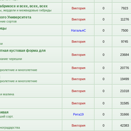
абрикосе и всех, всех, всех
Виктория
0
7923
ы, жердели и межвидовые гибриды
кого Университета
Виктория
0
11276
ние сортов
вицы
НатальяС
0
7500
Виктория
0
9745
ки
итная кустовая форма для
Виктория
0
23684
ание черешни
Виктория
0
20776
днолетние и многолетние
к
Виктория
0
19499
днолетние и многолетние
Виктория
0
21018
 и малина
Виктория
0
31585
чивая
Рита19
0
31666
ший сорт.
Виктория
0
42383
иноградарства