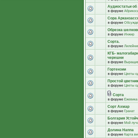
Аудиостатьи об 
в форуме
Абрикос
Сора Арканзасс
в форуме
Обсужде
Обрезка шелко
в форуме
Инжир
Сорта.
в форуме
Лилейни
КГБ- малогабар
черешни
в форуме
Выращив
Гортензии
в форуме
Цветы о
Простой цветни
в форуме
Цветы о
Сорта
в форуме
Ежевика
Сорт Ахмар
в форуме
Гранат
Болгария Устой
в форуме
Мой луч
Долина Наппа
в форуме
Карта в