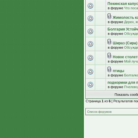
Пекинская капус
в форуме
Что пос
Жимолость к
в форуме
Дерен, ж
Болгария Устой
в форуме
Обсужде
Шираз (Сира)
в форуме
Обсужде
Новое столети
в форуме
Мой луч
птицы
в форуме
Болталк
подкормки для 
в форуме
Пчелово
Показать сооб
Страница
1
из
6
[ Результатов пои
Список форумов